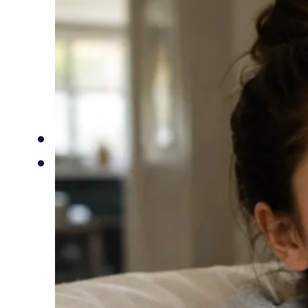
Inicio
Tratamentos
Clinica Geral
Endodontia
Estética Dentária
Implantes Dentários
Odontologia Digital
Ortodontia